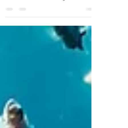
Vicente Rahn Medaglia
10 de mar. de 2023
2 min de leitura
Para que um Escola de
Sustentabilidade?
A SUSTENTABILIDADE está na moda, tendo
tomado definitivamente o mundo corporativo
ocidental com a insistência na Agenda ESG...