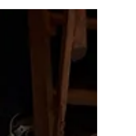
trabalho queremos?
Já é clichê dizer que o mundo do trabalho está
mudado - e está mesmo - mas que tipo de
trabalho desejamos? Pra começar vamos começar
com...