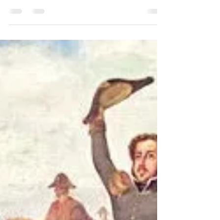
-
14 de set. de 2022
4 min de leitura
Cuidar da Água
Dois textos sobre como e porque termos uma
outra atitude em relação à água. Por Filipe Teske
Engenheiro Ambiental Aproximadamente 70%
da...