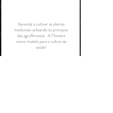
Aprenda a cultivar as plantas
medicinais utilizando os princípios
das agroflorestas. A Floresta
como modelo para o cultivo da
saúde!
Saiba mais
Não tem disponibilidade nesse
dia? Confira
aqui
nossos cursos
permanentes e nossa
hospedagem
!