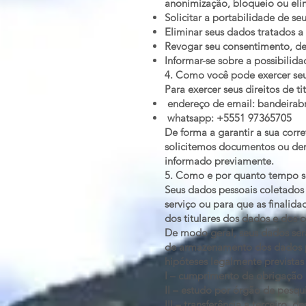
anonimização, bloqueio ou eli
Solicitar a portabilidade de se
Eliminar seus dados tratados a 
Revogar seu consentimento, de
Informar-se sobre a possibilid
4. Como você pode exercer seus
Para exercer seus direitos de t
endereço de email:
bandeirab
whatsapp: +5551 97365705
De forma a garantir a sua corre
solicitemos documentos ou de
informado previamente.
5. Como e por quanto tempo s
Seus dados pessoais coletados 
serviço ou para que as finalida
dos titulares dos dados e dos 
De modo geral, seus dados serã
de armazenamento dos dados pe
hipóteses legalmente previstas 
I – cumprimento de obrigação l
II – estudo por órgão de pesqu
III – transferência a terceiro,