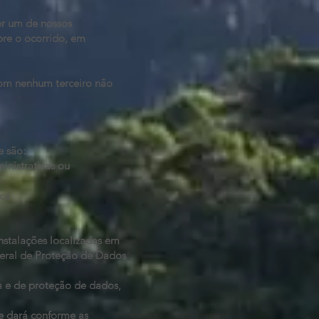
er um de nossos
bre o ocorrido, em
com nenhum terceiro não
e são:
inistrativas ou
ica
nstalações localizadas em
 Geral de Proteção de Dados
a e de proteção de dados,
e dará conforme as