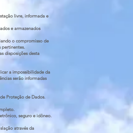
tação livre, informada e
atados e armazenados
nciando o compromisso de
 pertinentes.
 as disposições desta
car a impossibilidade da
ências serão informadas
al de Proteção de Dados.
ompleto.
etrônico, seguro e idôneo.
slação através da