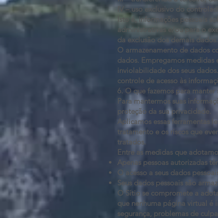
IV – uso exclusivo do controla
Isto é, informações pessoais s
administrativas e/ou para o exe
da exclusão dos demais dados
O armazenamento de dados cole
dados. Empregamos medidas e s
inviolabilidade dos seus dado
controle de acesso às informa
6. O que fazemos para manter 
Para mantermos suas informaçõe
proteção da sua privacidade.
Aplicamos essas ferramentas le
tratamento e os riscos que even
tratados.
Entre as medidas que adotamos
Apenas pessoas autorizadas tê
O acesso a seus dados pessoai
Seus dados pessoais são arma
O Sítio se compromete a adotar
que nenhuma página virtual é in
segurança, problemas de culpa