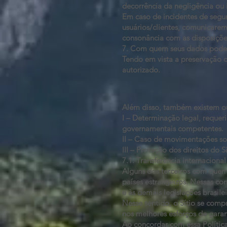
decorrência da negligência ou 
Em caso de incidentes de segu
usuários/clientes, comunicare
consonância com as disposiçõe
7. Com quem seus dados pode
Tendo em vista a preservação d
autorizado.
Além disso, também existem ou
I – Determinação legal, requeri
governamentais competentes.
II – Caso de movimentações soc
III – Proteção dos direitos do S
7.1. Transferência internaciona
Alguns dos terceiros com quem
países estrangeiros. Nessas co
e às demais legislações brasil
Nesse sentido, o Sítio se comp
nos melhores esforços de garant
Ao concordar com essa Polític