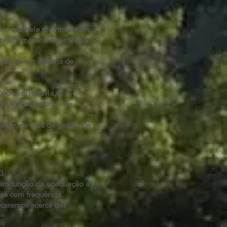
or e que nele se armazenam,
ra aprimorar a experiência
zação de um sistema de
ookies. Todavia, a
de alguns recursos da
gador, na área de gestão de
3.
e em função da adequação a
ise com frequência.
ficaremos acerca das
.