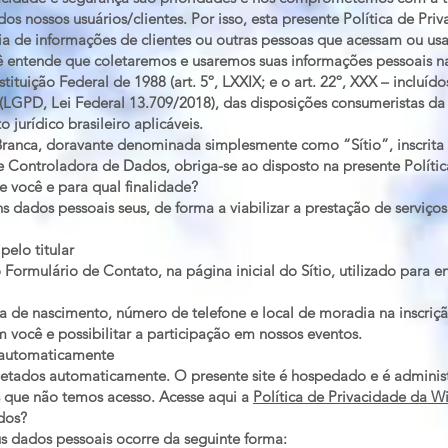
os nossos usuários/clientes. Por isso, esta presente Política de Pr
ncia de informações de clientes ou outras pessoas que acessam ou us
ocê entende que coletaremos e usaremos suas informações pessoais na
tituição Federal de 1988 (art. 5º, LXXIX; e o art. 22º, XXX – incluíd
LGPD, Lei Federal 13.709/2018), das disposições consumeristas da 
urídico brasileiro aplicáveis.
 Branca, doravante denominada simplesmente como “Sítio”, inscrit
 Controladora de Dados, obriga-se ao disposto na presente Polític
 você e para qual finalidade?
uns dados pessoais seus, de forma a viabilizar a prestação de serviço
pelo titular
Formulário de Contato, na página inicial do Sítio, utilizado para
de nascimento, número de telefone e local de moradia na inscriçã
você e possibilitar a participação em nossos eventos.
 automaticamente
tados automaticamente. O presente site é hospedado e é administ
 que não temos acesso. Acesse aqui a
Política de Privacidade da W
dos?
us dados pessoais ocorre da seguinte forma: