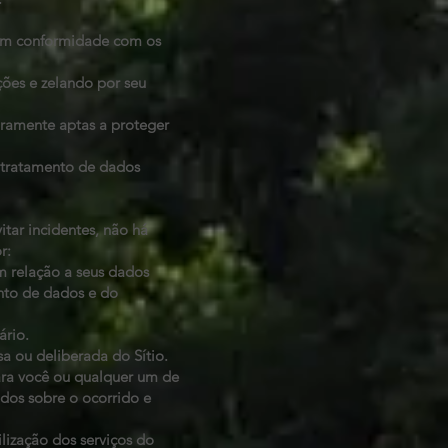
 em conformidade com os
ões e zelando por seu
ramente aptas a proteger
 tratamento de dados
ar incidentes, não há
r:
m relação a seus dados
nto de dados e do
ário.
a ou deliberada do Sítio.
ara você ou qualquer um de
dos sobre o ocorrido e
ilização dos serviços do