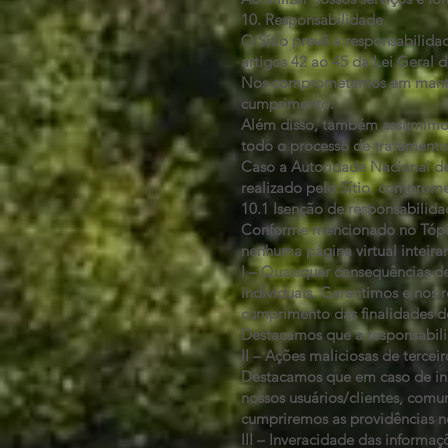
10. Responsabilidade
O Sítio prevê a responsabilid
artigos 42 ao 45 da Lei Geral 
Nos comprometemos em manter e
cumprimento.
Além disso, também assumimos 
todo o processo de tratamento
Caso a Autoridade Nacional de
realizado pelo Sítio, comprom
10.1 Isenção de responsabilid
Conforme mencionado no Tópico
nenhuma página virtual inteiram
I – Quaisquer consequências de
individuais. Garantimos e nos
cumprimento das finalidades de
Destacamos que a responsabili
II – Ações maliciosas de terce
Destacamos que em caso de inc
nossos usuários/clientes, com
cumpriremos as providências ne
III – Inveracidade das informaç