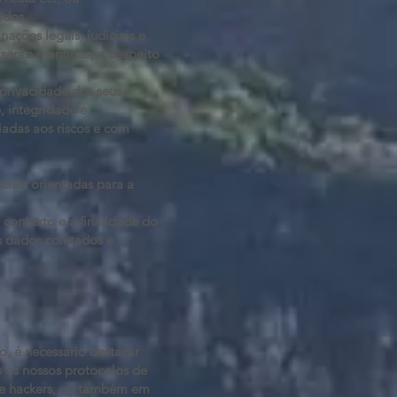
ados.
ações legais, judiciais e
s serão mantidas, a despeito
privacidade dos seus
, integridade e
adas aos riscos e com
ciais orientadas para a
contexto e a finalidade do
os dados coletados e
o, é necessário destacar
s os nossos protocolos de
de hackers, ou também em