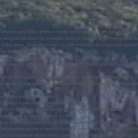
dor, vedado seu acesso por terceiro, e desde que anonimizados os d
obre você que sejam imprescindíveis para o cumprimento de determin
rcício do direito de defesa em processos judiciais e administrativo
.
tados pelo Sítio reflete o nosso compromisso com a segurança e 
oluções técnicas de proteção aptas a garantir a confidencialidade
s. Além disso, também contamos com medidas de segurança apropri
ções armazenadas.
seus dados seguros?
s pessoais seguras, usamos ferramentas físicas, eletrônicas e geren
vando em consideração a natureza dos dados pessoais coletados, o 
tuais violações gerariam para os direitos e liberdades do titular d
, destacamos as seguintes:
m acesso a seus dados pessoais
s é feito somente após o compromisso de confidencialidade
zenados em ambiente seguro e idôneo.
 as melhores posturas para evitar incidentes de segurança. Contud
teiramente segura e livre de riscos. É possível que, apesar de todo
 exclusivamente de terceiros ocorram, como ataques cibernéticos 