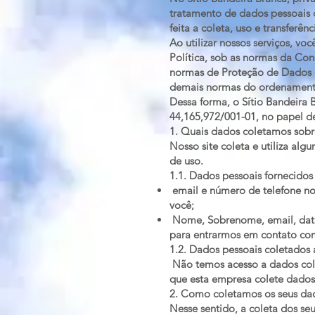
tratamento de dados pessoais d
feita a coleta, uso e transferê
Ao utilizar nossos serviços, v
Política, sob as normas da Cons
normas de Proteção de Dados (
demais normas do ordenamento j
Dessa forma, o Sítio Bandeira
44,165,972/001-01, no papel de
1. Quais dados coletamos sobre
Nosso site coleta e utiliza alg
de uso.
1.1. Dados pessoais fornecidos 
email e número de telefone no 
você;
Nome, Sobrenome, email, data 
para entrarmos em contato com 
1.2. Dados pessoais coletados
Não temos acesso a dados cole
que esta empresa colete dados
2. Como coletamos os seus da
Nesse sentido, a coleta dos se