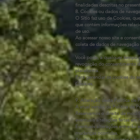
finalidades descritas no presen
8. Cookies ou dados de naveg
O Sítio faz uso de Cookies, q
que contém informações relaci
de uso.
Ao acessar nosso site e consen
coleta de dados de navegação 
Você pode, a qualquer tempo e 
revogação do consentimento de
plataforma.
Para gerenciar os cookies do s
Cookies.
9. Alteração desta Política de 
A atual versão da Política de P
Reservamos o direito de modif
eventuais alterações feitas em
Eventuais alterações entrarão 
mudanças ocorridas.
Ao utilizar nossos serviços e f