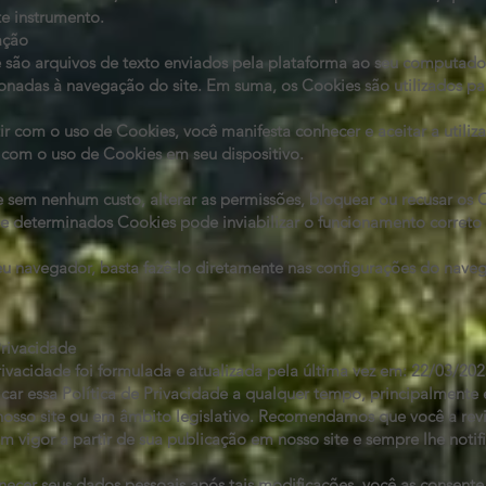
te instrumento.
ação
ue são arquivos de texto enviados pela plataforma ao seu computad
onadas à navegação do site. Em suma, os Cookies são utilizados pa
tir com o uso de Cookies, você manifesta conhecer e aceitar a utili
com o uso de Cookies em seu dispositivo.
sem nenhum custo, alterar as permissões, bloquear ou recusar os C
 determinados Cookies pode inviabilizar o funcionamento correto 
eu navegador, basta fazê-lo diretamente nas configurações do nave
Privacidade
rivacidade foi formulada e atualizada pela última vez em: 22/03/202
icar essa Política de Privacidade a qualquer tempo, principalment
 nosso site ou em âmbito legislativo. Recomendamos que você a rev
em vigor a partir de sua publicação em nosso site e sempre lhe noti
ornecer seus dados pessoais após tais modificações, você as consente