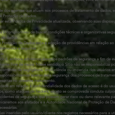
ade dos agentes que atuam nos processos de tratamento de dados,
de Proteção de Dados.
sta Política de Privacidade atualizada, observando suas disposiç
o compromisso de buscar condições técnicas e organizativas segu
 de dados.
 Proteção de Dados exija a adoção de providências em relação ao
etemo-nos a segui-las.
ade
 6, embora adotemos elevados padrões de segurança a fim de evit
ente livre de riscos. Nesse sentido, o Sítio não se responsabiliza po
correntes da negligência, imprudência ou imperícia dos usuários e
 responsabilizamos apenas pela segurança dos processos de tratame
scritas no presente instrumento.
dade em relação à confidencialidade dos dados de acesso é do usu
iros, como ataques de hackers, exceto se comprovada conduta culpos
identes de segurança que possam gerar risco ou dano relevante p
unicaremos aos afetados e a Autoridade Nacional de Proteção de Da
cessárias.
ões inseridas pelo usuário/cliente nos registros necessários para a ut