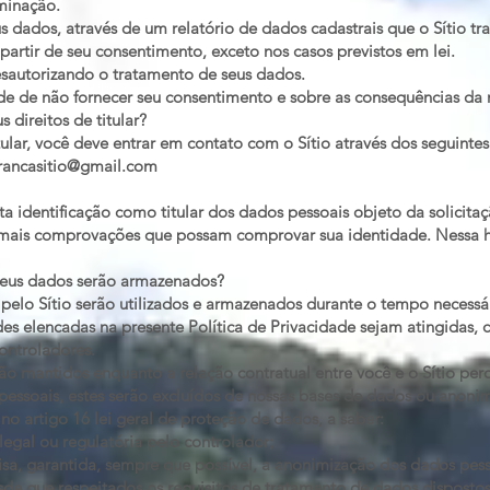
minação.
us dados, através de um relatório de dados cadastrais que o Sítio tra
partir de seu consentimento, exceto nos casos previstos em lei.
sautorizando o tratamento de seus dados.
ade de não fornecer seu consentimento e sobre as consequências da 
 direitos de titular?
itular, você deve entrar em contato com o Sítio através dos seguinte
rancasitio@gmail.com
ta identificação como titular dos dados pessoais objeto da solicitaç
mais comprovações que possam comprovar sua identidade. Nessa hi
eus dados serão armazenados?
pelo Sítio serão utilizados e armazenados durante o tempo necessá
des elencadas na presente Política de Privacidade sejam atingidas, 
controladores.
o mantidos enquanto a relação contratual entre você e o Sítio per
ssoais, estes serão excluídos de nossas bases de dados ou anonimi
no artigo 16 lei geral de proteção de dados, a saber:
egal ou regulatória pelo controlador;
isa, garantida, sempre que possível, a anonimização dos dados pess
 desde que respeitados os requisitos de tratamento de dados dispostos