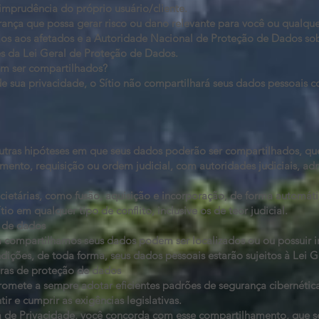
imprudência do próprio usuário/cliente.
rança que possa gerar risco ou dano relevante para você ou qualqu
mos aos afetados e a Autoridade Nacional de Proteção de Dados so
s da Lei Geral de Proteção de Dados.
m ser compartilhados?
e sua privacidade, o Sítio não compartilhará seus dados pessoais 
tras hipóteses em que seus dados poderão ser compartilhados, qu
mento, requisição ou ordem judicial, com autoridades judiciais, adm
ietárias, como fusão, aquisição e incorporação, de forma automát
ítio em qualquer tipo de conflito, inclusive os de teor judicial.
l de dados
 compartilhamos seus dados podem ser localizados ou ou possuir i
ndições, de toda forma, seus dados pessoais estarão sujeitos à Lei
eiras de proteção de dados
romete a sempre adotar eficientes padrões de segurança cibernétic
ir e cumprir as exigências legislativas.
a de Privacidade, você concorda com esse compartilhamento, que s