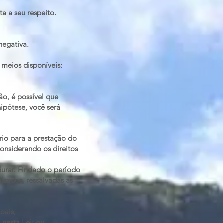
ta a seu respeito.
negativa.
s meios disponíveis:
ão, é possível que
pótese, você será
rio para a prestação do
considerando os direitos
durar. Findado o período
zados, ressalvadas as
oais;
 nesta Lei; ou