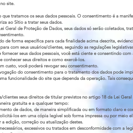
no site.
o que tratamos os seus dados pessoais. O consentimento é a manifes
iza ao Sítio a tratar seus dados.
ei Geral de Proteção de Dados, seus dados só serão coletados, tr
onsentimento.
do de forma específica para cada finalidade acima descrita, evide
 para com seus usuários/clientes, seguindo as regulações legislativas
o e fornecer seus dados pessoais, você está ciente e consentindo com
e conhecer seus direitos e como exercê-los.
m custo, você poderá revogar seu consentimento.
evogação do consentimento para o tratamento dos dados pode impli
a funcionalidade do site que dependa da operação. Tais consequ
s/clientes seus direitos de titular previstos no artigo 18 da Lei Ger
neira gratuita e a qualquer tempo:
tamento de dados, de maneira simplificada ou em formato claro e c
licitá-los em uma cópia legível sob forma impressa ou por meio el
ar a edição, correção ou atualização destes.
necessários, excessivos ou tratados em desconformidade com a legi