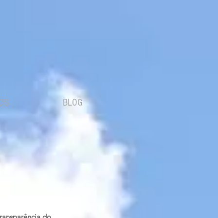
OS
BLOG
ransparência do